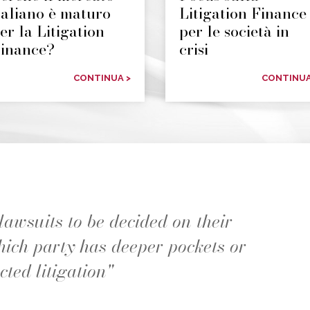
taliano è maturo
Litigation Finance
er la Litigation
per le società in
inance?
crisi
CONTINUA >
CONTINUA
lawsuits to be decided on their
hich party has deeper pockets or
cted litigation"