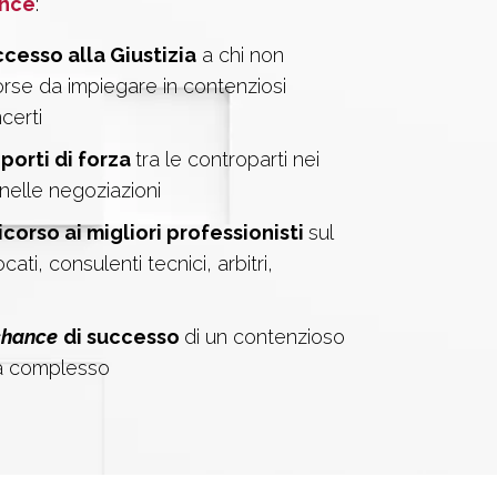
ance
:
ccesso alla Giustizia
a chi non
orse da impiegare in contenziosi
certi
pporti di forza
tra le controparti nei
nelle negoziazioni
icorso ai migliori professionisti
sul
ati, consulenti tecnici, arbitri,
chance
di successo
di un contenzioso
a complesso