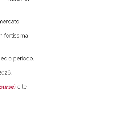
 mercato.
n fortissima
 medio periodo.
2026.
ourse
)
o le