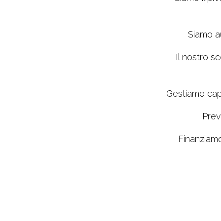
Siamo au
Il nostro s
Gestiamo capit
Prev
Finanziam