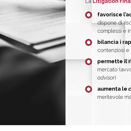
La
Litigation Fin
favorisce l’a
dispone di ris
complessi e in
bilancia
i ra
contenziosi e 
permette il r
mercato (avvoc
advisor
)
aumenta le
meritevole m