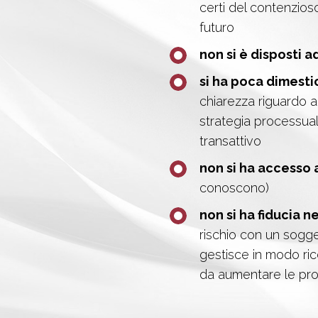
certi del contenzioso 
futuro
non si è disposti a
si ha poca dimesti
chiarezza riguardo al
strategia processua
transattivo
non si ha accesso a
conoscono)
non si ha fiducia ne
rischio con un sogg
gestisce in modo ric
da aumentare le pr