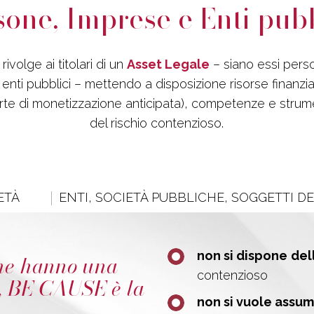
sone, Imprese e Enti pubb
ivolge ai titolari di un
Asset Legale
– siano essi pers
 enti pubblici – mettendo a disposizione risorse finanzi
erte di monetizzazione anticipata), competenze e strume
del rischio contenzioso.
ETÀ
ENTI, SOCIETÀ PUBBLICHE, SOGGETTI D
non si dispone
del
che hanno una
contenzioso
, BE CAUSE è la
non si vuole assume