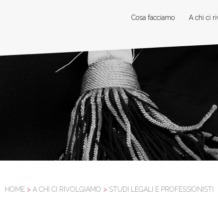
Cosa facciamo
A chi ci r
HOME
>
A CHI CI RIVOLGIAMO
>
STUDI LEGALI E PROFESSIONISTI