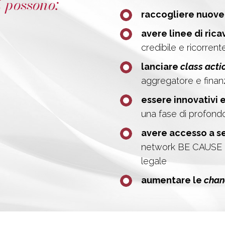
i possono:
raccogliere nuove
avere linee di ricav
credibile e ricorrent
lanciare
class acti
aggregatore e finanzi
essere innovativi 
una fase di profon
avere accesso a s
network BE CAUSE e s
legale
aumentare le
cha