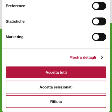
Preferenze
Statistiche
BE CAUSE SICAF S.P.A.
Marketing
Corso Europa, 5
20122 Milano
Tel. 02 798802
email:
contacts@because.law
Mostra dettagli
Accetta tutti
Accetta selezionati
Informativa Privacy
Informativa Cookies
Rifiuta
P.IVA 11711050960
© 2026 BE CAUSE