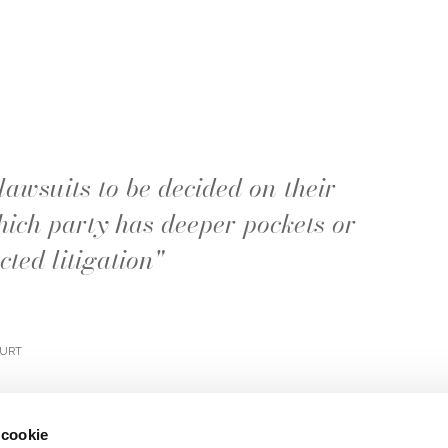
lawsuits to be decided on their
hich party has deeper pockets or
cted litigation"
ourt
 cookie