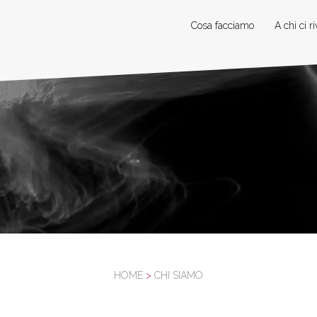
Cosa facciamo
A chi ci r
HOME
>
CHI SIAMO