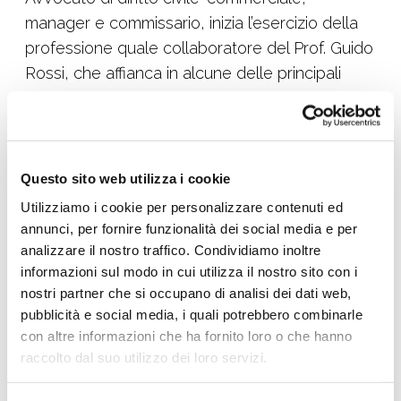
manager e commissario, inizia l’esercizio della
professione quale collaboratore del Prof. Guido
Rossi, che affianca in alcune delle principali
operazioni finanziarie italiane, quali l’OPA
Telecom Italia e le privatizzazioni dell’Istituto
Bancario San Paolo di Torino e di Telecom Italia.
Questo sito web utilizza i cookie
Nel periodo 2001-2020 è partner dello Studio
Utilizziamo i cookie per personalizzare contenuti ed
Legale NGD, da lui fondato e specializzato in
annunci, per fornire funzionalità dei social media e per
operazioni societarie straordinarie, M&A,
analizzare il nostro traffico. Condividiamo inoltre
turnaround
e gestione di crisi di impresa.
informazioni sul modo in cui utilizza il nostro sito con i
nostri partner che si occupano di analisi dei dati web,
Nel 2006, durante il commissariamento della
pubblicità e social media, i quali potrebbero combinarle
FIGC – Federazione Italiana Giuoco Calcio – a
con altre informazioni che ha fornito loro o che hanno
causa dello scandalo di “Calciopoli”, con Guido
raccolto dal suo utilizzo dei loro servizi.
Rossi Commissario, Paolo Nicoletti è nominato