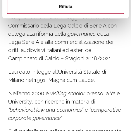
dei Mondiali di Sci Alpino 2021.
Rifiuta
Da aprile 2017 e sino a maggio 2018 è Sub-
Commissario della Lega Calcio di Serie A con
delega alla riforma della
governance
della
Lega Serie A e alla commercializzazione dei
diritti audiovisivi italiani ed esteri del
Campionato di Calcio – Stagioni 2018/2021.
Laureato in legge all’Università Statale di
Milano nel 1991, Magna cum Laude.
Nell’anno 2000 è
visiting scholar
presso la Yale
University, con ricerche in materia di
“behavioral law and economics”
e
“comparative
corporate governance”.