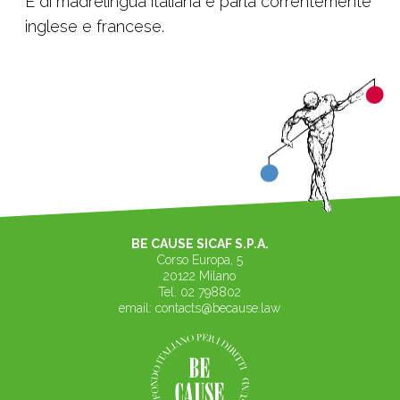
È di madrelingua italiana e parla correntemente
inglese e francese.
BE CAUSE SICAF S.P.A.
Corso Europa, 5
20122 Milano
Tel. 02 798802
email:
contacts@because.law