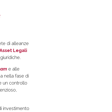
e
te di alleanze
Asset Legali
iuridiche.
eam
e alle
a nella fase di
e un controllo
tenzioso,
 di investimento