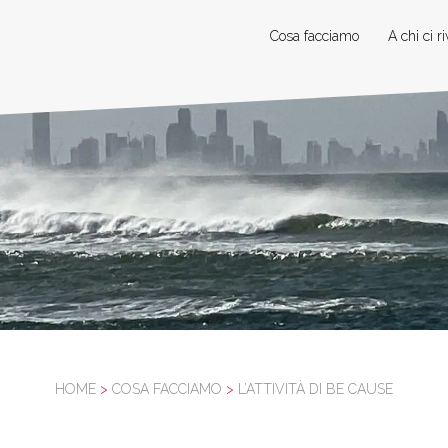
Cosa facciamo
A chi ci r
HOME
>
COSA FACCIAMO
>
L’ATTIVITÀ DI BE CAUSE