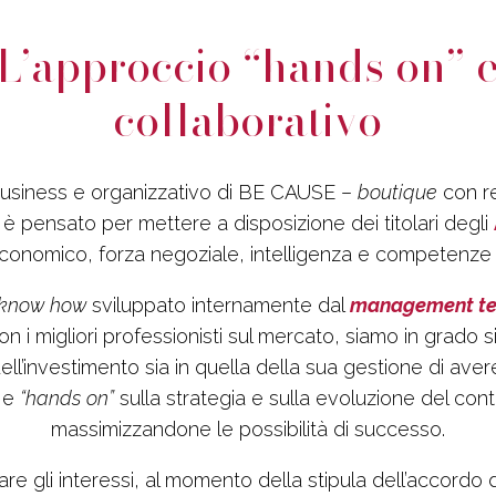
L’approccio “hands on” 
collaborativo
 business e organizzativo di BE CAUSE –
boutique
con re
 è pensato per mettere a disposizione dei titolari degli
economico, forza negoziale, intelligenza e competenze g
know how
sviluppato internamente dal
management t
n i migliori professionisti sul mercato, siamo in grado si
ell’investimento sia in quella della sua gestione di aver
e e
“hands on”
sulla strategia e sulla evoluzione del con
massimizzandone le possibilità di successo.
neare gli interessi, al momento della stipula dell’accordo