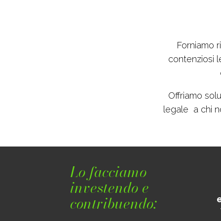
Forniamo r
contenziosi le
Offriamo solu
legale a chi n
Lo facciamo
investendo e
contribuendo: