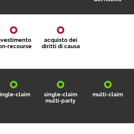
nvestimento
acquisto dei
on-recourse
diritti di causa
ingle-claim
single-claim
multi-claim
multi-party