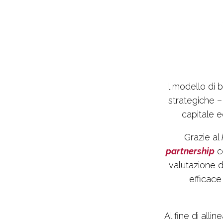
Il modello di
strategiche –
capitale 
Grazie al
partnership
co
valutazione d
efficac
Al fine di alli