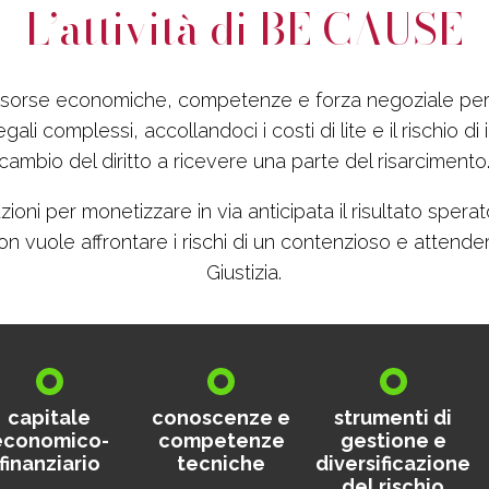
L’attività di BE CAUSE
isorse economiche, competenze e forza negoziale pe
gali complessi, accollandoci i costi di lite e il rischio d
cambio del diritto a ricevere una parte del risarcimento
zioni per monetizzare in via anticipata il risultato sperat
on vuole affrontare i rischi di un contenzioso e attender
Giustizia.
capitale
conoscenze e
strumenti di
economico-
competenze
gestione e
finanziario
tecniche
diversificazione
del rischio